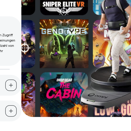
 Zugriff
heinungen
elzahl von
hr