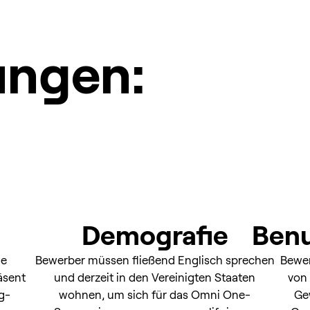
ungen:
Demografie
Benu
ie
Bewerber müssen fließend Englisch sprechen
Bewe
äsent
und derzeit in den Vereinigten Staaten
von 
g-
wohnen, um sich für das Omni One-
Ge