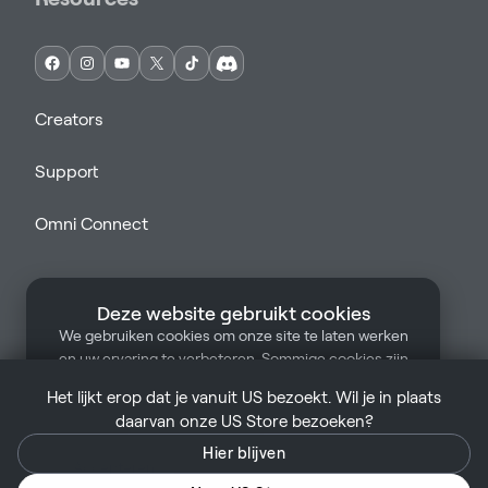
Creators
Support
Omni Connect
Deze website gebruikt cookies
We gebruiken cookies om onze site te laten werken
en uw ervaring te verbeteren. Sommige cookies zijn
Support
Legal
Terms of Sale
Privacy Policy
strikt noodzakelijk voor het functioneren van onze
Het lijkt erop dat je vanuit US bezoekt. Wil je in plaats
site. Door op "Accepteren" te klikken, stemt u in met
Cookies beheren
EU | Dutch
daarvan onze US Store bezoeken?
ons gebruik van cookies.
Meer informatie
Hier blijven
Accepteren
Alleen noodzakelijke cookies
Auteursrecht © Virtuix ™ 2026. Alle rechten voorbehouden.