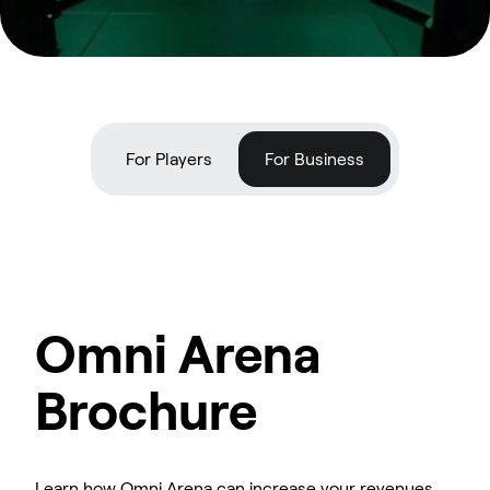
For Players
For Business
Omni Arena
Brochure
Learn how Omni Arena can increase your revenues