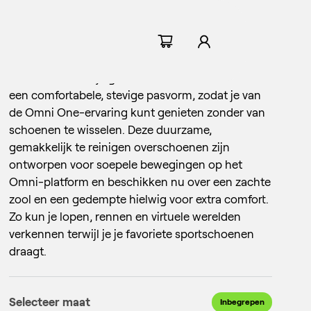
Overschoenen
De Omni One-overschoenen schuiven
moeiteloos over je gewone schoenen en bieden
een comfortabele, stevige pasvorm, zodat je van
de Omni One-ervaring kunt genieten zonder van
schoenen te wisselen. Deze duurzame,
gemakkelijk te reinigen overschoenen zijn
ontworpen voor soepele bewegingen op het
Omni-platform en beschikken nu over een zachte
zool en een gedempte hielwig voor extra comfort.
ccessoires
Omni Connect
Zo kun je lopen, rennen en virtuele werelden
itrusting en onderdelen
tel je PCVR-ervaring in
verkennen terwijl je je favoriete sportschoenen
draagt.
Selecteer maat
Inbegrepen