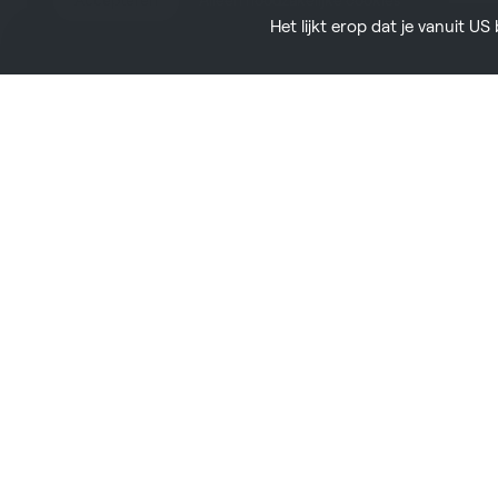
Accepteren
Alleen noodzakelijke cookies
Het lijkt erop dat je vanuit U
Over ons
Ondernemingen
Resource
Wie zijn wij
Omni One Enterprise
Pers
Omni Pro
Creators
Carrière
Support
Investeerders
Omni Connect
Nieuws
Auteursrecht © Virtuix ™ 2026. Alle rechten voorbehouden.