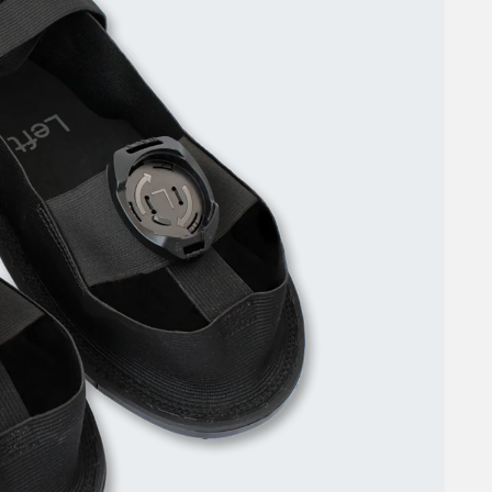
EU-maat
Klein
36-39
Middel
40-43
Groot
44-46