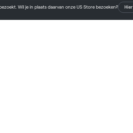
S bezoekt. Wil je in plaats daarvan onze US Store bezoeken?
Hier
s
Support
Legal
Terms