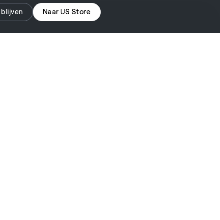
 blijven
Naar US Store
EU | Dutch
 of Sale
Privacy Policy
Cookies beheren