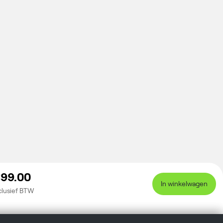
99.00
In winkelwagen
clusief BTW